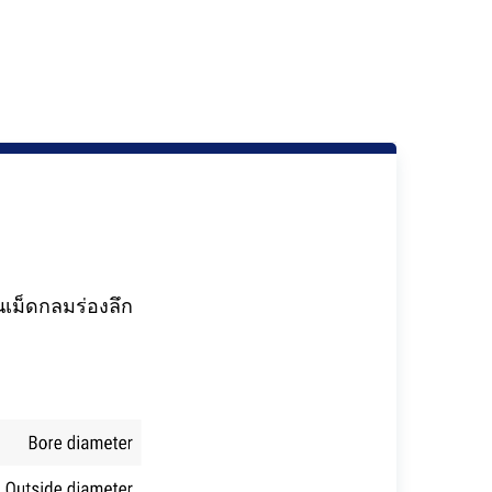
นเม็ดกลมร่องลึก