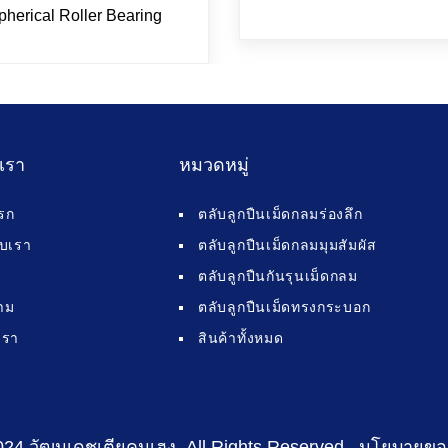
pherical Roller Bearing
บเรา
หมวดหมู่
รก
ตลับลูกปืนเม็ดกลมร่องลึก
กับเรา
ตลับลูกปืนเม็ดกลมมุมสัมผัส
ตลับลูกปืนกันรุนเม็ดกลม
าม
ตลับลูกปืนเม็ดทรงกระบอก
เรา
สินค้าทั้งหมด
024 วัฒนเดชเตียคุนเฮง
. All Rights Reserved .
นโยบายขอ