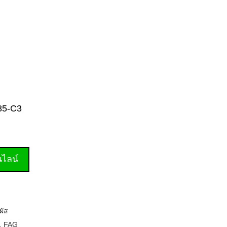
285-C3
านไลน์
ผัส
,
FAG