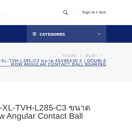
Sign In
/
Join
CATEGORIES
HOME
/
สินค้า
/
BD-XL-TVH-L285-C3 ขนาด 45X85X30.2 | DOUBLE
ROW ANGULAR CONTACT BALL BEARING
D-XL-TVH-L285-C3 ขนาด
 Angular Contact Ball