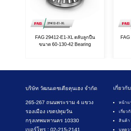
FAG 29412-E1-XL ตลับลูกปืน
FAG 
ขนาด 60-130-42 Bearing
เกี่ยวกั
บริษัท วัฒนเดชเตียคุนเฮง จำกัด
265-267 ถนนพระราม 4 แขวง
หน้าแ
รองเมือง เขตปทุมวัน
เกี่ยว
กรุงเทพมหานคร 10330
สินค้า
เบอร์โทร : 02-215-2141
บทคว