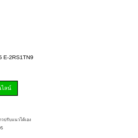
2205 E-2RS1TN9
านไลน์
ถวปรับแนวได้เอง
05