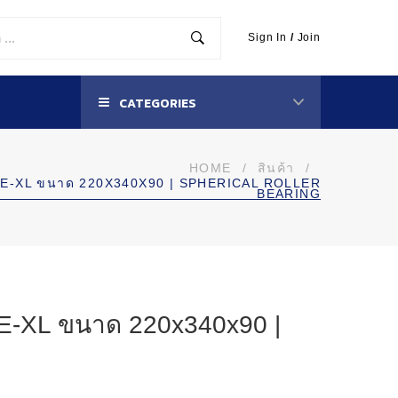
Sign In
/
Join
CATEGORIES
HOME
/
สินค้า
/
-BE-XL ขนาด 220X340X90 | SPHERICAL ROLLER
BEARING
BE-XL ขนาด 220x340x90 |