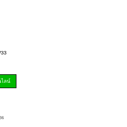
W33
านไลน์
36