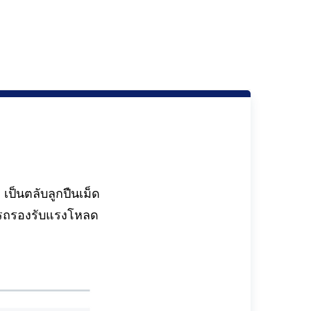
ป็นตลับลูกปืนเม็ด
มารถรองรับแรงโหลด