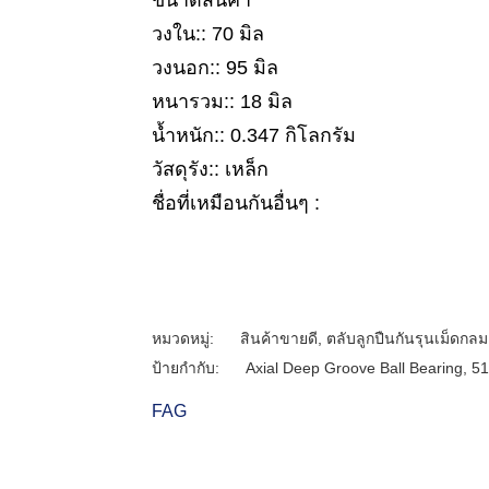
ขนาดสินค้า
วงใน:: 70 มิล
วงนอก:: 95 มิล
หนารวม:: 18 มิล
น้ำหนัก:: 0.347 กิโลกรัม
วัสดุรัง:: เหล็ก
ชื่อที่เหมือนกันอื่นๆ :
หมวดหมู่:
สินค้าขายดี
,
ตลับลูกปืนกันรุนเม็ดกลม
ป้ายกำกับ:
Axial Deep Groove Ball Bearing
,
51
FAG