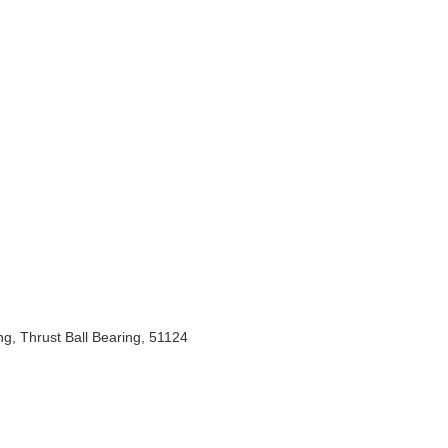
ng
,
Thrust Ball Bearing
,
51124