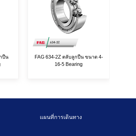
กปืน
FAG 634-2Z ตลับลูกปืน ขนาด 4-
FAG 
g
16-5 Bearing
แผนที่การเดินทาง