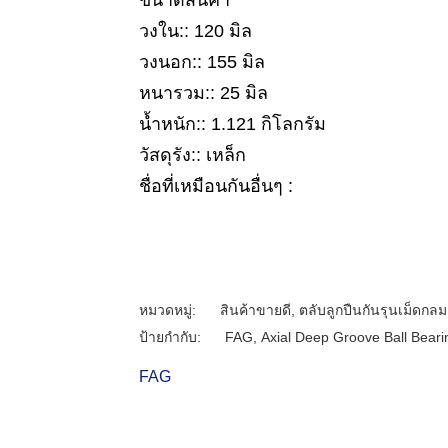
ขนาดสินค้า
วงใน:: 120 มิล
วงนอก:: 155 มิล
หนารวม:: 25 มิล
น้ำหนัก:: 1.121 กิโลกรัม
วัสดุรัง:: เหล็ก
ชื่อที่เหมือนกันอื่นๆ :
หมวดหมู่:
สินค้าขายดี
,
ตลับลูกปืนกันรุนเม็ดกลม
ป้ายกำกับ:
FAG
,
Axial Deep Groove Ball Beari
FAG