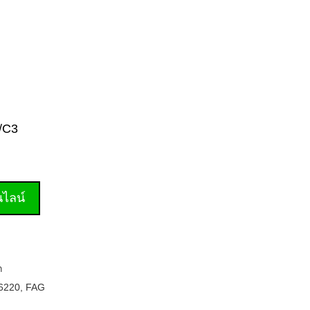
M/C3
านไลน์
ก
6220
,
FAG