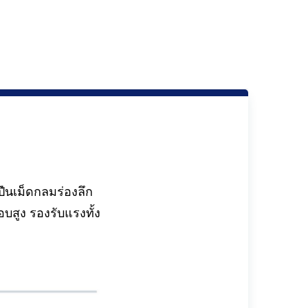
ืนเม็ดกลมร่องลึก
บสูง รองรับแรงทั้ง