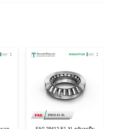
ขนาด
FAG 29412-E1-XL ตลับลูกปืน
INA