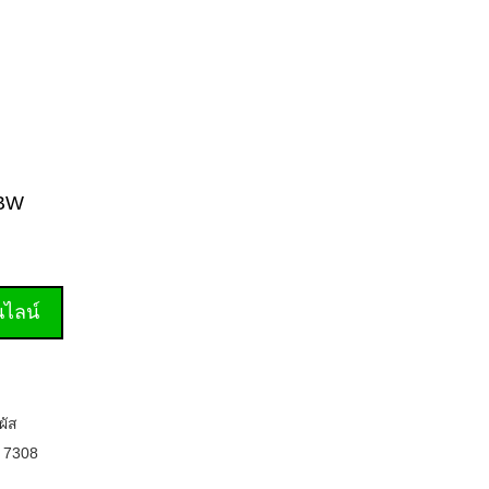
8BW
านไลน์
ผัส
,
7308