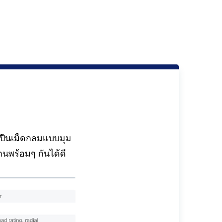
กปืนเม็ดกลมแบบมุม
นพร้อมๆ กันได้ดี