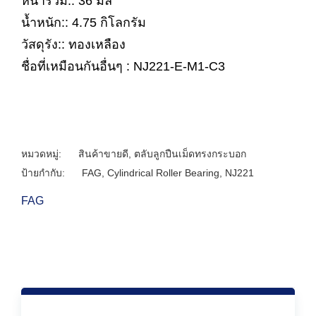
หนารวม:: 36 มิล
น้ำหนัก:: 4.75 กิโลกรัม
วัสดุรัง:: ทองเหลือง
ชื่อที่เหมือนกันอื่นๆ : NJ221-E-M1-C3
หมวดหมู่:
สินค้าขายดี
,
ตลับลูกปืนเม็ดทรงกระบอก
ป้ายกำกับ:
FAG
,
Cylindrical Roller Bearing
,
NJ221
FAG