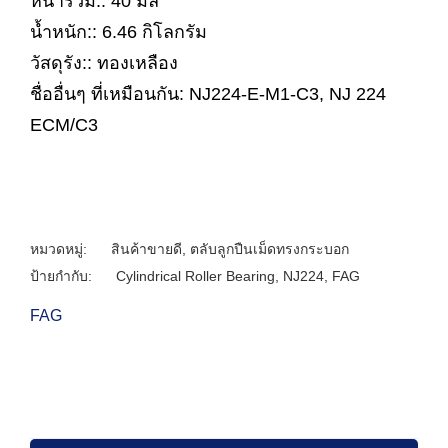
หนารวม:: 40 มิล
น้ำหนัก:: 6.46 กิโลกรัม
วัสดุรัง:: ทองเหลือง
ชื่ออื่นๆ ที่เหมือนกัน: NJ224-E-M1-C3, NJ 224
ECM/C3
หมวดหมู่:
สินค้าขายดี
,
ตลับลูกปืนเม็ดทรงกระบอก
ป้ายกำกับ:
Cylindrical Roller Bearing
,
NJ224
,
FAG
FAG