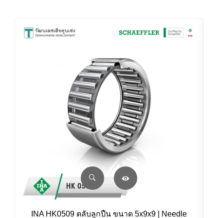
INA HK0509 ตลับลูกปืน ขนาด 5x9x9 | Needle