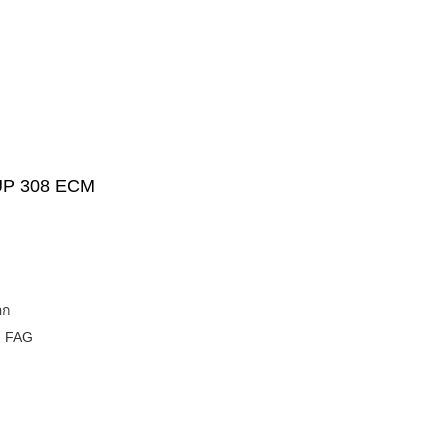
 NUP 308 ECM
อก
,
FAG