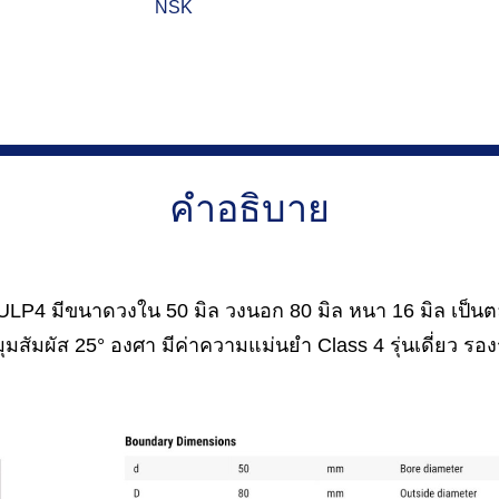
NSK
คำอธิบาย
4 มีขนาดวงใน 50 มิล วงนอก 80 มิล หนา 16 มิล เป็นตลั
มสัมผัส 25° องศา มีค่าความแม่นยำ Class 4 รุ่นเดี่ยว รอ