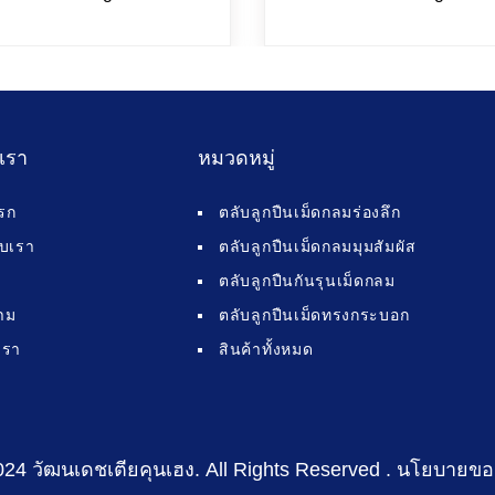
บเรา
หมวดหมู่
รก
ตลับลูกปืนเม็ดกลมร่องลึก
กับเรา
ตลับลูกปืนเม็ดกลมมุมสัมผัส
ตลับลูกปืนกันรุนเม็ดกลม
าม
ตลับลูกปืนเม็ดทรงกระบอก
เรา
สินค้าทั้งหมด
024 วัฒนเดชเตียคุนเฮง
. All Rights Reserved .
นโยบายขอ