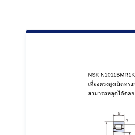
NSK N1011BMR1KRCC
เที่ยงตรงสูงเม็ดทร
สามารถหลุดได้ตลอด