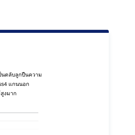
็นตลับลูกปืนความ
lass4 แกนนอก
้สูงมาก