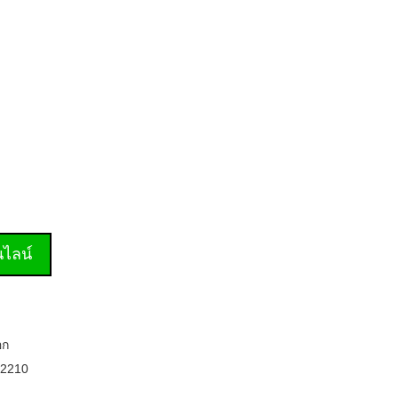
านไลน์
อก
2210