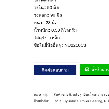
ขนาดสินค้า
วงใน:: 50 มิล
วงนอก:: 90 มิล
หนา:: 23 มิล
น้ำหนัก:: 0.58 กิโลกรัม
วัสดุรัง:: เหล็ก
ชื่อในยี่ห้ออื่นๆ : NU2210C3
สั่งซื้อผ่
ติดต่อสอบถาม
หมวดหมู่:
สินค้าขายดี
,
ตลับลูกปืนเม็ดทรงกระบ
ป้ายกำกับ:
NSK
,
Cylindrical Roller Bearing
,
NU