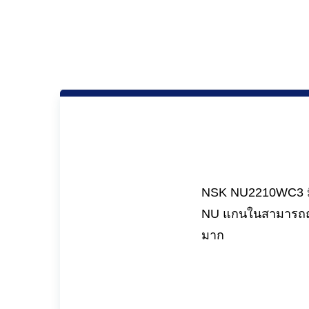
NSK NU2210WC3 มีข
NU แกนในสามารถถอด
มาก