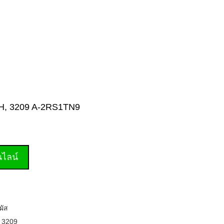
-TVH, 3209 A-2RS1TN9
านไลน์
ผัส
,
3209