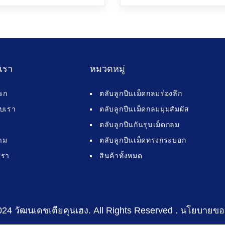
บเรา
หมวดหมู่
รก
ตลับลูกปืนเม็ดกลมร่องลึก
กับเรา
ตลับลูกปืนเม็ดกลมมุมสัมผัส
ตลับลูกปืนกันรุนเม็ดกลม
าม
ตลับลูกปืนเม็ดทรงกระบอก
เรา
สินค้าทั้งหมด
024 วัฒนเดชเตียคุนเฮง
. All Rights Reserved .
นโยบายขอ