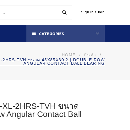
Sign In
/
Join
CATEGORIES
HOME
/
สินค้า
/
-XL-2HRS-TVH ขนาด 45X85X30.2 | DOUBLE ROW
ANGULAR CONTACT BALL BEARING
BD-XL-2HRS-TVH ขนาด
 Angular Contact Ball