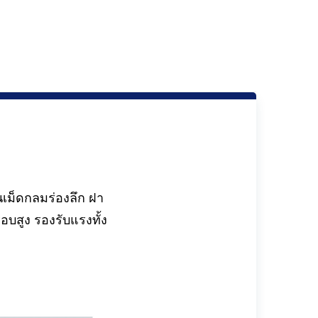
นเม็ดกลมร่องลึก ฝา
บสูง รองรับแรงทั้ง