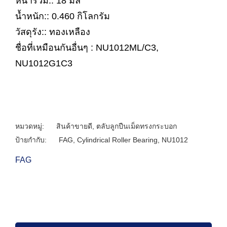
หนารวม:: 18 มิล
น้ำหนัก:: 0.460 กิโลกรัม
วัสดุรัง:: ทองเหลือง
ชื่อที่เหมือนกันอื่นๆ : NU1012ML/C3,
NU1012G1C3
หมวดหมู่:
สินค้าขายดี
,
ตลับลูกปืนเม็ดทรงกระบอก
ป้ายกำกับ:
FAG
,
Cylindrical Roller Bearing
,
NU1012
FAG