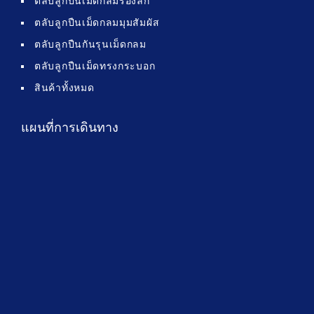
ตลับลูกปืนเม็ดกลมร่องลึก
ตลับลูกปืนเม็ดกลมมุมสัมผัส
ตลับลูกปืนกันรุนเม็ดกลม
ตลับลูกปืนเม็ดทรงกระบอก
สินค้าทั้งหมด
แผนที่การเดินทาง