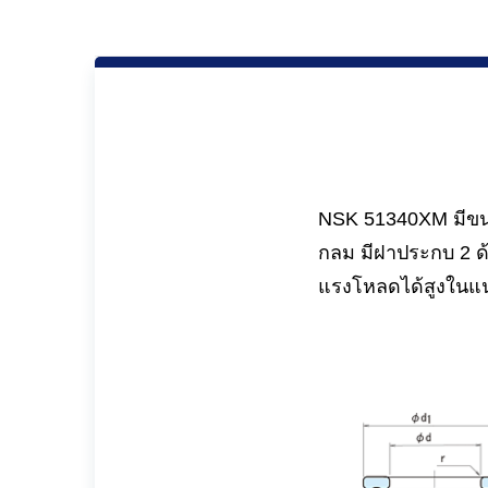
NSK 51340XM มีขนาด
กลม มีฝาประกบ 2 ด
แรงโหลดได้สูงใน