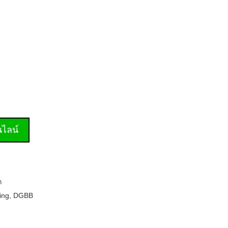
านไลน์
ก
ing
,
DGBB